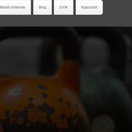
ttlebell története
Blog
GYIK
Kapcsolat