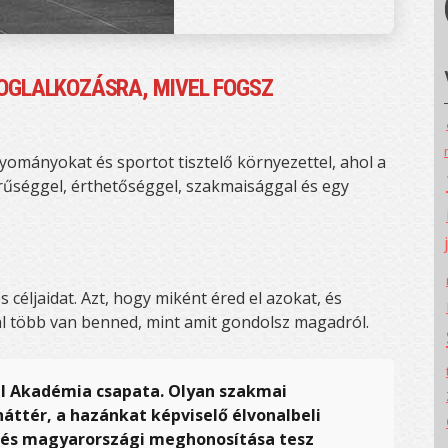
FOGLALKOZÁSRA, MIVEL FOGSZ
ományokat és sportot tisztelő környezettel, ahol a
szerűséggel, érthetőséggel, szakmaisággal és egy
céljaidat. Azt, hogy miként éred el azokat, és
l több van benned, mint amit gondolsz magadról.
ell Akadémia csapata. Olyan szakmai
áttér, a hazánkat képviselő élvonalbeli
ödés magyarországi meghonosítása tesz