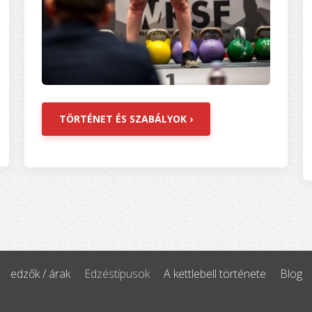
TÖRTÉNET ÉS SZABÁLYOK ›
edzők / árak
Edzéstípusok
A kettlebell története
Blog