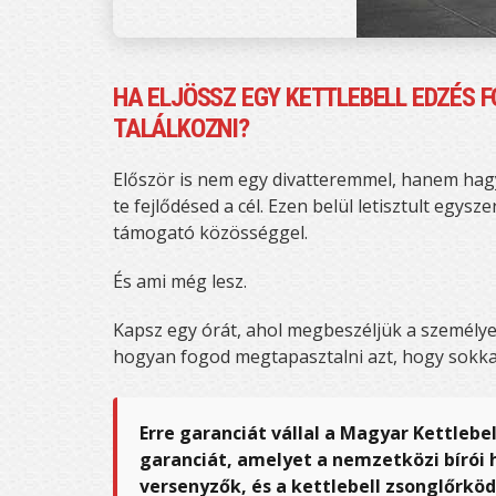
HA ELJÖSSZ EGY KETTLEBELL EDZÉS 
TALÁLKOZNI?
Először is nem egy divatteremmel, hanem hagy
te fejlődésed a cél. Ezen belül letisztult egy
támogató közösséggel.
És ami még lesz.
Kapsz egy órát, ahol megbeszéljük a személyes 
hogyan fogod megtapasztalni azt, hogy sokka
Erre garanciát vállal a Magyar Kettleb
garanciát, amelyet a nemzetközi bírói h
versenyzők, és a kettlebell zsonglőrk