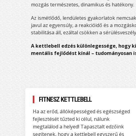
mozgás természetes, dinamikus és hatékony.
Az ismétlődő, lendületes gyakorlatok nemcsak 
javul az egyensúly, a reakcióidő és a mozgás
stabilitása áll, ezáltal csökken a sérülésveszély,
A kettlebell edzés különlegessége, hogy ki
mentális fejlődést kínál – tudományosan i
FITNESZ KETTLEBELL
Ha az erőd, állóképességed és egészséged
fejlesztését tűzted ki célul, nálunk
megtalálod a helyed! Tapasztalt edzőink
segítenek, hogy a kettlebell egyszerű és