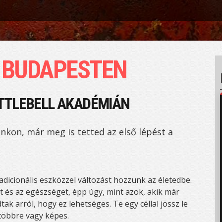
S BUDAPESTEN
TTLEBELL AKADÉMIÁN
unkon, már meg is tetted az első lépést a
radicionális eszközzel változást hozzunk az életedbe.
 és az egészséget, épp úgy, mint azok, akik már
k arról, hogy ez lehetséges. Te egy céllal jössz le
többre vagy képes.