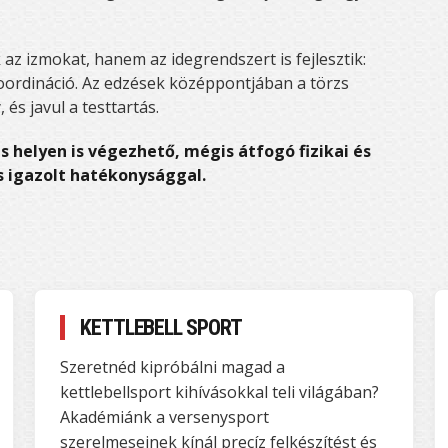
az izmokat, hanem az idegrendszert is fejlesztik:
koordináció. Az edzések középpontjában a törzs
 és javul a testtartás.
s helyen is végezhető, mégis átfogó fizikai és
s igazolt hatékonysággal.
KETTLEBELL SPORT
Szeretnéd kipróbálni magad a
kettlebellsport kihívásokkal teli világában?
Akadémiánk a versenysport
szerelmeseinek kínál precíz felkészítést és