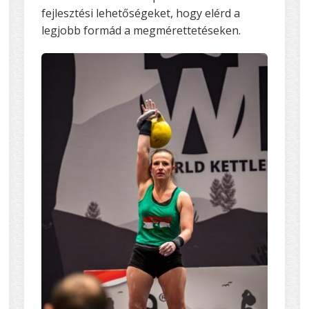
fejlesztési lehetőségeket, hogy elérd a
legjobb formád a megmérettetéseken.