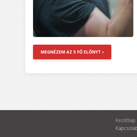
MEGNÉZEM AZ 5 FŐ ELŐNYT ›
Kezdőlap
Kapcsolat