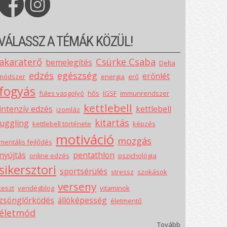
VÁLASSZ A TÉMÁK KÖZÜL!
akaraterő
Csürke Csaba
bemelegítés
Delta
edzés
egészség
erőnlét
módszer
energia
erő
fogyás
füles vasgolyó
hős
IGSF
immunrendszer
kettlebell
intenzív edzés
kettlebell
izomláz
kitartás
juggling
kettlebell története
képzés
motiváció
mozgás
mentális fejlődés
nyújtás
pentathlon
online edzés
pszichológia
sikersztori
sportsérülés
stressz
szokások
verseny
teszt
vendégblog
vitaminok
zsönglőrködés
állóképesség
életmentő
életmód
Tovább