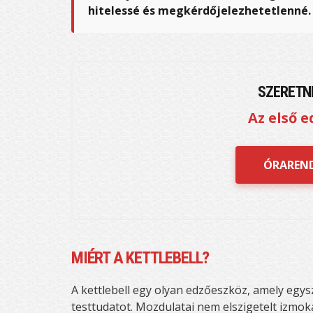
hitelessé és megkérdőjelezhetetlenné.
SZERETNÉ
Az első e
ÓRAREND
MIÉRT A KETTLEBELL?
A kettlebell egy olyan edzőeszköz, amely egysz
testtudatot. Mozdulatai nem elszigetelt izmok