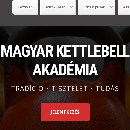
Ugrás a
Kezdőlap
edzők / árak
Edzéstípusok
A ke
tartalomra
MAGYAR KETTLEBELL
AKADÉMIA
TRADÍCIÓ • TISZTELET • TUDÁS
JELENTKEZÉS