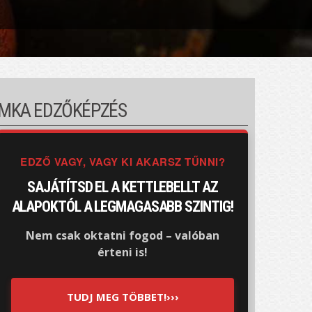
MKA EDZŐKÉPZÉS
EDZŐ VAGY, VAGY KI AKARSZ TŰNNI?
SAJÁTÍTSD EL A KETTLEBELLT AZ
ALAPOKTÓL A LEGMAGASABB SZINTIG!
Nem csak oktatni fogod – valóban
érteni is!
TUDJ MEG TÖBBET!›››