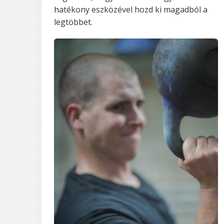
hatékony eszközével hozd ki magadból a
legtöbbet.