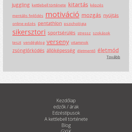
kitartás
juggling
kettlebell története
képzés
motiváció
mozgás
nyújtás
mentális fejlődés
pentathlon
online edzés
pszichológia
sikersztori
sportsérülés
stressz
szokások
verseny
teszt
vendégblog
vitaminok
életmód
zsönglőrködés
állóképesség
életmentő
Tovább
Kezdőlap
edzők / árak
Edzéstípusok
A kettlebell története
Blog
GYIK