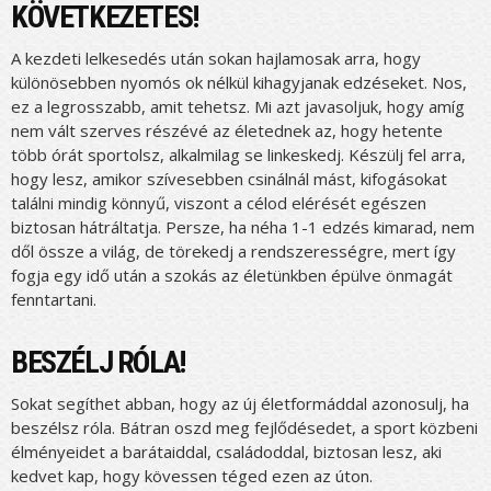
KÖVETKEZETES!
A kezdeti lelkesedés után sokan hajlamosak arra, hogy
különösebben nyomós ok nélkül kihagyjanak edzéseket. Nos,
ez a legrosszabb, amit tehetsz. Mi azt javasoljuk, hogy amíg
nem vált szerves részévé az életednek az, hogy hetente
több órát sportolsz, alkalmilag se linkeskedj. Készülj fel arra,
hogy lesz, amikor szívesebben csinálnál mást, kifogásokat
találni mindig könnyű, viszont a célod elérését egészen
biztosan hátráltatja. Persze, ha néha 1-1 edzés kimarad, nem
dől össze a világ, de törekedj a rendszerességre, mert így
fogja egy idő után a szokás az életünkben épülve önmagát
fenntartani.
BESZÉLJ RÓLA!
Sokat segíthet abban, hogy az új életformáddal azonosulj, ha
beszélsz róla. Bátran oszd meg fejlődésedet, a sport közbeni
élményeidet a barátaiddal, családoddal, biztosan lesz, aki
kedvet kap, hogy kövessen téged ezen az úton.