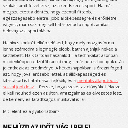
szokás, amit felvehetsz, az a rendszeres sport. Ha már
megszületett a döntés, hogy ezentúl fittebb,
egészségesebb életre, jobb állóképességre és erőnlétre
vágysz, már csak meg kell határoznod a napot, amikor
belevágsz a sportolásba.
Ha nincs konkrét elképzelésed, hogy mely mozgásforma
lenne számodra a legmegfelelőbb, bátran ajánljuk neked a
kettlebellt. Ha kitartóan használod – a technikákat azonban
mindenképpen edzőtől tanuld meg – már hetek-hónapok után
jelentkezik az eredménye. A hétköznapokban is érezni fogod
azt, hogy jóval erősebb lettél, az állóképességed és
kitartásod is hatalmasat fejlődik, és a
mentális állapotod is
sokkal jobb lesz
. Persze, hogy ezeket az előnyöket élvezd,
el kell indulnod ezen az úton, ami izgalmas és élvezetes lesz,
de kemény és fáradtságos munkával is jár.
Mit jelent ez a gyakorlatban?
NE HÚZD AZ IDŐT, VÁGJ BELE!