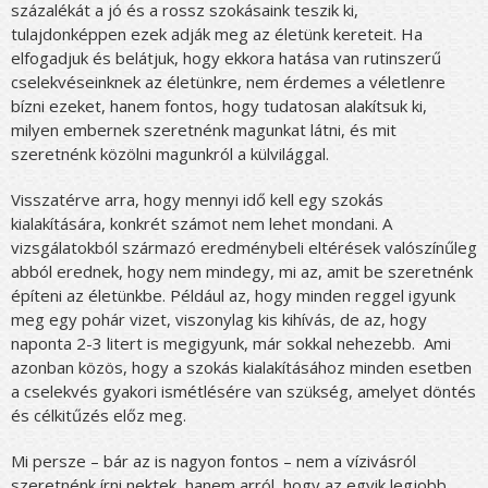
százalékát a jó és a rossz szokásaink teszik ki,
tulajdonképpen ezek adják meg az életünk kereteit. Ha
elfogadjuk és belátjuk, hogy ekkora hatása van rutinszerű
cselekvéseinknek az életünkre, nem érdemes a véletlenre
bízni ezeket, hanem fontos, hogy tudatosan alakítsuk ki,
milyen embernek szeretnénk magunkat látni, és mit
szeretnénk közölni magunkról a külvilággal.
Visszatérve arra, hogy mennyi idő kell egy szokás
kialakítására, konkrét számot nem lehet mondani. A
vizsgálatokból származó eredménybeli eltérések valószínűleg
abból erednek, hogy nem mindegy, mi az, amit be szeretnénk
építeni az életünkbe. Például az, hogy minden reggel igyunk
meg egy pohár vizet, viszonylag kis kihívás, de az, hogy
naponta 2-3 litert is megigyunk, már sokkal nehezebb. Ami
azonban közös, hogy a szokás kialakításához minden esetben
a cselekvés gyakori ismétlésére van szükség, amelyet döntés
és célkitűzés előz meg.
Mi persze – bár az is nagyon fontos – nem a vízivásról
szeretnénk írni nektek, hanem arról, hogy az egyik legjobb