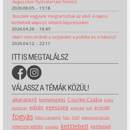
Augusztusi Nyitvatartás! Fontos!
2026.08.05. - 15:18
Büszkék vagyunk: megtartottuk az első 4 napos
kettlebell alapozó oktatói képzésünket
2026.04.26. - 16:45
Miért nem érdekli a sejtjeidet a politika és a háború?
2026.04.12. - 22:11
ITT IS MEGTALÁLSZ
VÁLASSZ A TÉMÁK KÖZÜL!
akaraterő
Csürke Csaba
bemelegítés
Delta
edzés
egészség
erőnlét
módszer
energia
erő
fogyás
füles vasgolyó
hős
IGSF
immunrendszer
kettlebell
intenzív edzés
kettlebell
izomláz