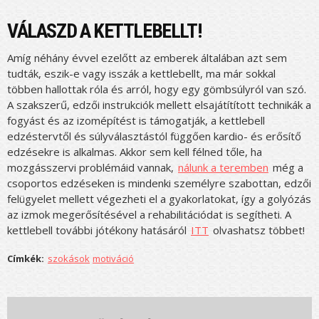
VÁLASZD A KETTLEBELLT!
Amíg néhány évvel ezelőtt az emberek általában azt sem
tudták, eszik-e vagy isszák a kettlebellt, ma már sokkal
többen hallottak róla és arról, hogy egy gömbsúlyról van szó.
A szakszerű, edzői instrukciók mellett elsajátítított technikák a
fogyást és az izomépítést is támogatják, a kettlebell
edzéstervtől és súlyválasztástól függően kardio- és erősítő
edzésekre is alkalmas. Akkor sem kell félned tőle, ha
mozgásszervi problémáid vannak,
nálunk a teremben
még a
csoportos edzéseken is mindenki személyre szabottan, edzői
felügyelet mellett végezheti el a gyakorlatokat, így a golyózás
az izmok megerősítésével a rehabilitációdat is segítheti. A
kettlebell további jótékony hatásáról
ITT
olvashatsz többet!
Címkék:
szokások
motiváció