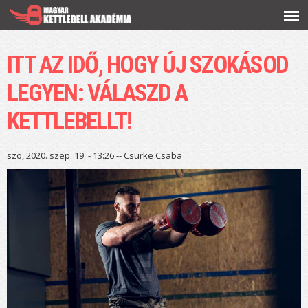
Ugrás a
tartalomra
ITT AZ IDŐ, HOGY ÚJ SZOKÁSOD
LEGYEN: VÁLASZD A
KETTLEBELLT!
szo, 2020. szep. 19. - 13:26 --
Csürke Csaba