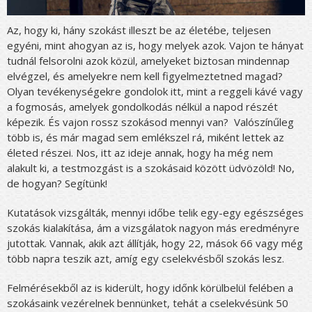
Az, hogy ki, hány szokást illeszt be az életébe, teljesen
egyéni, mint ahogyan az is, hogy melyek azok. Vajon te hányat
tudnál felsorolni azok közül, amelyeket biztosan mindennap
elvégzel, és amelyekre nem kell figyelmeztetned magad?
Olyan tevékenységekre gondolok itt, mint a reggeli kávé vagy
a fogmosás, amelyek gondolkodás nélkül a napod részét
képezik. És vajon rossz szokásod mennyi van? Valószínűleg
több is, és már magad sem emlékszel rá, miként lettek az
életed részei. Nos, itt az ideje annak, hogy ha még nem
alakult ki, a testmozgást is a szokásaid között üdvözöld! No,
de hogyan? Segítünk!
Kutatások vizsgálták, mennyi időbe telik egy-egy egészséges
szokás kialakítása, ám a vizsgálatok nagyon más eredményre
jutottak. Vannak, akik azt állítják, hogy 22, mások 66 vagy még
több napra teszik azt, amíg egy cselekvésből szokás lesz.
Felmérésekből az is kiderült, hogy időnk körülbelül felében a
szokásaink vezérelnek bennünket, tehát a cselekvésünk 50