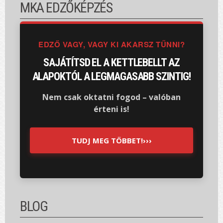
MKA EDZŐKÉPZÉS
EDZŐ VAGY, VAGY KI AKARSZ TŰNNI?
SAJÁTÍTSD EL A KETTLEBELLT AZ
ALAPOKTÓL A LEGMAGASABB SZINTIG!
Nem csak oktatni fogod – valóban
érteni is!
TUDJ MEG TÖBBET!›››
BLOG