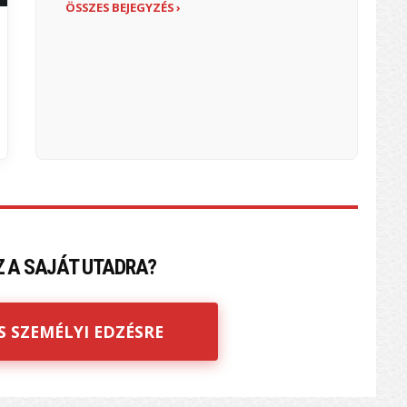
ÖSSZES BEJEGYZÉS ›
Z A SAJÁT UTADRA?
S SZEMÉLYI EDZÉSRE