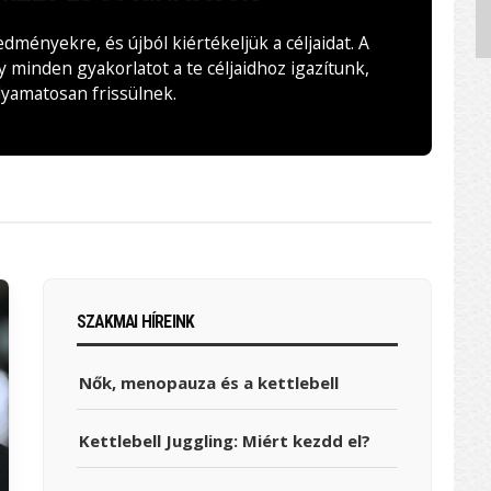
edményekre, és újból kiértékeljük a céljaidat. A
minden gyakorlatot a te céljaidhoz igazítunk,
lyamatosan frissülnek.
SZAKMAI HÍREINK
Nők, menopauza és a kettlebell
Kettlebell Juggling: Miért kezdd el?