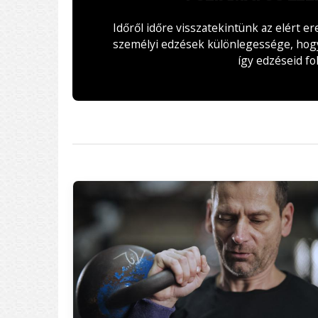
Időről időre visszatekintünk az elért er
személyi edzések különlegessége, hogy 
így edzéseid fo