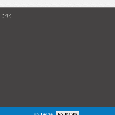
GYIK
OK, I agree
No, thanks