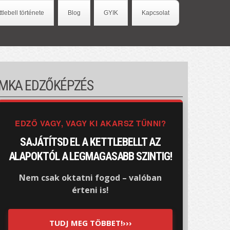
ttlebell története
Blog
GYIK
Kapcsolat
MKA EDZŐKÉPZÉS
EDZŐ VAGY, VAGY KI AKARSZ TŰNNI?
SAJÁTÍTSD EL A KETTLEBELLT AZ
ALAPOKTÓL A LEGMAGASABB SZINTIG!
Nem csak oktatni fogod – valóban
érteni is!
TUDJ MEG TÖBBET!›››