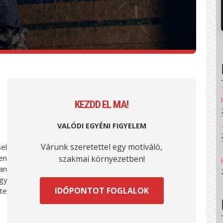
KEZDD EL MA!
VALÓDI EGYÉNI FIGYELEM
Várunk szeretettel egy motiváló,
el
en
szakmai környezetben!
an
egy
IDŐPONTOT FOGLALOK
te