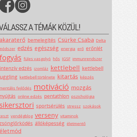
VÁLASSZ A TÉMÁK KÖZÜL!
akaraterő
Csürke Csaba
bemelegítés
Delta
edzés
egészség
erőnlét
módszer
energia
erő
fogyás
füles vasgolyó
hős
IGSF
immunrendszer
kettlebell
intenzív edzés
kettlebell
izomláz
kitartás
juggling
kettlebell története
képzés
motiváció
mozgás
mentális fejlődés
nyújtás
pentathlon
online edzés
pszichológia
sikersztori
sportsérülés
stressz
szokások
verseny
teszt
vendégblog
vitaminok
zsönglőrködés
állóképesség
életmentő
életmód