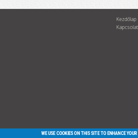
Kezdőlap
Kapcsolat
WE USE COOKIES ON THIS SITE TO ENHANCE YOUR