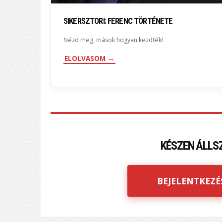
SIKERSZTORI: FERENC TÖRTÉNETE
Nézd meg, mások hogyan kezdték!
ELOLVASOM →
KÉSZEN ÁLLS
BEJELENTKEZÉ