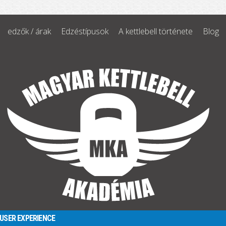
edzők / árak
Edzéstípusok
A kettlebell története
Blog
 USER EXPERIENCE
2014-2025 © Magyar Kettlebell Akadémia Sportegyesület