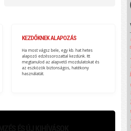
KEZDŐKNEK ALAPOZÁS
Ha most vágsz bele, egy kb. hat hetes
alapozó edzéssorozattal kezdünk. Itt
megtanulod az alapvető mozdulatokat és
az eszközök biztonságos, hatékony
használatát.
ZÉS ÉS ÚJ KIHÍVÁSOK