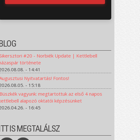
BLOG
Sikersztori #20 - Norbiék Update | Kettlebell
házaspár története
2026.08.08. - 14:41
Augusztusi Nyitvatartás! Fontos!
2026.08.05. - 15:18
Büszkék vagyunk: megtartottuk az első 4 napos
kettlebell alapozó oktatói képzésünket
2026.04.26. - 16:45
ITT IS MEGTALÁLSZ