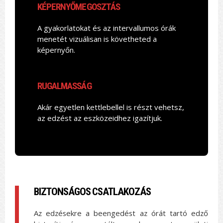
KÉPERNYŐMEGOSZTÁS
A gyakorlatokat és az intervallumos órák
menetét vizuálisan is követheted a
képernyőn.
RUGALMASSÁG
Akár egyetlen kettlebellel is részt vehetsz,
az edzést az eszközeidhez igazítjuk.
BIZTONSÁGOS CSATLAKOZÁS
Az edzésekre a beengedést az órát tartó edző