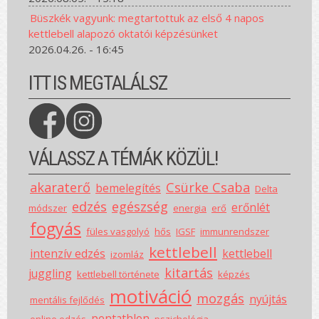
Büszkék vagyunk: megtartottuk az első 4 napos
kettlebell alapozó oktatói képzésünket
2026.04.26. - 16:45
ITT IS MEGTALÁLSZ
VÁLASSZ A TÉMÁK KÖZÜL!
akaraterő
Csürke Csaba
bemelegítés
Delta
edzés
egészség
erőnlét
módszer
energia
erő
fogyás
füles vasgolyó
hős
IGSF
immunrendszer
kettlebell
intenzív edzés
kettlebell
izomláz
kitartás
juggling
kettlebell története
képzés
motiváció
mozgás
nyújtás
mentális fejlődés
pentathlon
online edzés
pszichológia