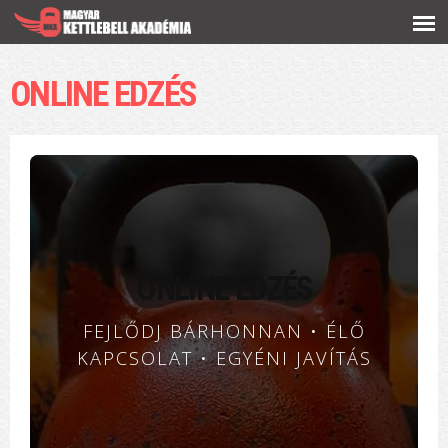
Ugrás a
tartalomra
ONLINE EDZÉS
ONLINE EDZÉS
FEJLŐDJ BÁRHONNAN • ÉLŐ
KAPCSOLAT • EGYÉNI JAVÍTÁS