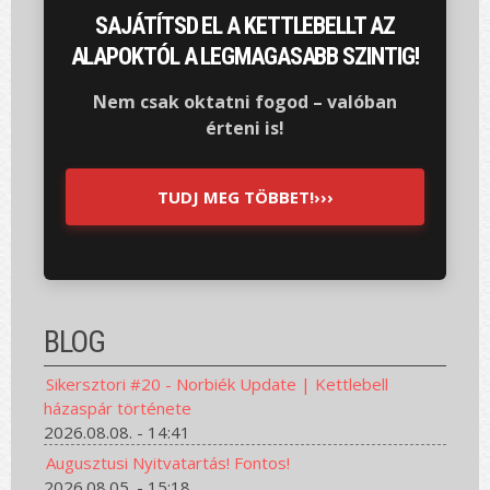
SAJÁTÍTSD EL A KETTLEBELLT AZ
ALAPOKTÓL A LEGMAGASABB SZINTIG!
Nem csak oktatni fogod – valóban
érteni is!
TUDJ MEG TÖBBET!›››
BLOG
Sikersztori #20 - Norbiék Update | Kettlebell
házaspár története
2026.08.08. - 14:41
Augusztusi Nyitvatartás! Fontos!
2026.08.05. - 15:18