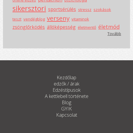
sikersztori
sportsérülés
stressz
szokások
verseny
teszt
vendégblog
vitaminok
életmód
zsönglőrködés
állóképesség
életmentő
Tovább
Kezdőlap
edzők / árak
Edzéstípusok
A kettlebell története
Blog
GYIK
Kapcsolat