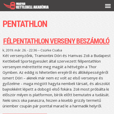
Ugrás a
tartalomra
PENTATHLON
FÉLPENTATHLON VERSENY BESZÁMOLÓ
k, 2019. már. 26. - 22:36 --
Csürke Csaba
Két versenyzőnk, Tramontini Dóri és Hamvas Zoli a Budapest
Kettlebell Sportegyesület által szervezett félpentathlon
versenyen mérettette meg magát a hétvégén a Thor
Gymben. Az eddig is hihetetlen erejéről és állóképességéről
ismert Dóri – akinek már nem ez volt az első versenye és
győzelme - maga mögött hagyta nembeli társait, és abszolút
bajnokként lépett a dobogó első fokára. Zoli most próbálta ki
először milyen is platformon, bírók előtt bemutatni a tudását.
Neki sincs oka panaszra, hiszen a kisebb grizzly termetű
úriember csupán pár ponttal marad le a harmadik helyről.