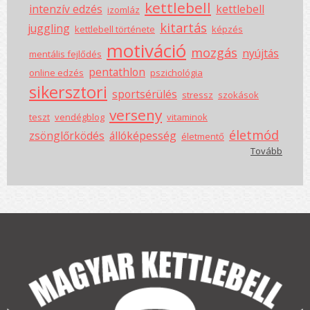
kettlebell
intenzív edzés
kettlebell
izomláz
kitartás
juggling
kettlebell története
képzés
motiváció
mozgás
nyújtás
mentális fejlődés
pentathlon
online edzés
pszichológia
sikersztori
sportsérülés
stressz
szokások
verseny
teszt
vendégblog
vitaminok
életmód
zsönglőrködés
állóképesség
életmentő
Tovább