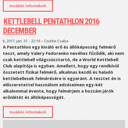
további információ
félpentathlon verseny beszámoló
tartalommal kapcsolatosan
KETTLEBELL PENTATHLON 2016
DECEMBER
k, 2017. jan. 31. - 22:19 --
Csürke Csaba
A Pentathlon egy kiváló erő és állóképesség felmérő
teszt, amely Valery Fedorenko nevéhez fűződik, aki nem
csak kettlebell világcsúcstartó, de a World Kettlebell
Club alapítója is egyben. Amellett, hogy egy rendkívül
összetett fizikai felmérő, alkalmas kezdő és haladó
kettlebellesek felmérésére is egyaránt. A tesztet én is
előszeretettel használom edzéseimen egy-két
alkalommal évente, hogy felmérjem a hozzám járók
erőnlétét és állóképességét.
további információ
kettlebell pentathlon 2016 december
tartalommal kapcsolatosan