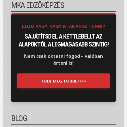
MKA EDZŐKÉPZÉS
EDZŐ VAGY, VAGY KI AKARSZ TŰNNI?
SAJÁTÍTSD EL A KETTLEBELLT AZ
ALAPOKTÓL A LEGMAGASABB SZINTIG!
Nem csak oktatni fogod – valóban
érteni is!
TUDJ MEG TÖBBET!›››
BLOG