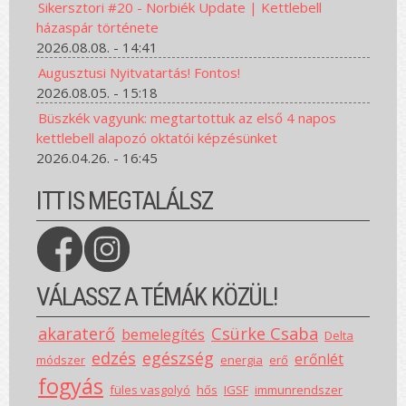
Sikersztori #20 - Norbiék Update | Kettlebell
házaspár története
2026.08.08. - 14:41
Augusztusi Nyitvatartás! Fontos!
2026.08.05. - 15:18
Büszkék vagyunk: megtartottuk az első 4 napos
kettlebell alapozó oktatói képzésünket
2026.04.26. - 16:45
ITT IS MEGTALÁLSZ
VÁLASSZ A TÉMÁK KÖZÜL!
akaraterő
Csürke Csaba
bemelegítés
Delta
edzés
egészség
erőnlét
módszer
energia
erő
fogyás
füles vasgolyó
hős
IGSF
immunrendszer