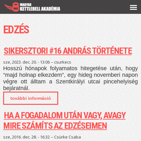
Ugrás a
tartalomra
EDZÉS
SIKERSZTORI #16 ANDRÁS TÖRTÉNETE
sze, 2023. dec. 20. - 13:06 --
csurkecs
Hosszú hónapok folyamatos hitegetése után, hogy
“majd holnap elkezdem”, egy hideg novemberi napon
végre ott álltam a Szentkirályi utcai pincehelyiség
bejáratnál.
további információ
sikersztori #16 andrás története
tartalommal kapcsolatosan
HA A FOGADALOM UTÁN VAGY, AVAGY
MIRE SZÁMÍTS AZ EDZÉSEIMEN
sze, 2016. dec. 28. - 16:32 --
Csürke Csaba