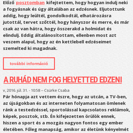
Előző
posztomban
kifejtettem, hogy hogyan indulj neki
a fogyásnak és úgy általában az edzésnek. Eljutottunk
addig, hogy leültél, gondolkodtál, elhatározásra
jutottál, tervet szőttél, hogy hányszor és merre, és már
csak az van hátra, hogy összerakd a holmidat és
elindulj. Eddig általánosítottam, ellenben most azt
veszem alapul, hogy az én kettlebell edzéseimet
szemelted ki magadnak.
további információ
ha a fogadalom után vagy, avagy mire
számíts az edzéseimen tartalommal
kapcsolatosan
A RUHÁD NEM FOG HELYETTED EDZENI
v, 2016. júl. 31. - 10:58 --
Csürke Csaba
Pár hónapja azt vettem észre, hogy az utcán, a TV-ben,
az újságokban és az interneten folyamatosan ömlenek
ránk a testedzéssel, sportolással kapcsolatos reklámok,
képek, posztok, stb. Én kifejezetten örülök ennek,
hiszen a sport és a mozgás nagyon fontos egy ember
életében. Főleg manapság, amikor az életünk kényelmét