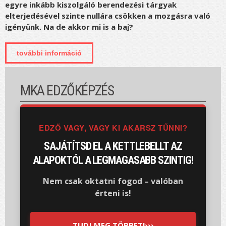
egyre inkább kiszolgáló berendezési tárgyak
elterjedésével szinte nullára csökken a mozgásra való
igényünk. Na de akkor mi is a baj?
további információ
a ruhád nem fog helyetted edzeni
tartalommal kapcsolatosan
MKA EDZŐKÉPZÉS
EDZŐ VAGY, VAGY KI AKARSZ TŰNNI?
SAJÁTÍTSD EL A KETTLEBELLT AZ
ALAPOKTÓL A LEGMAGASABB SZINTIG!
Nem csak oktatni fogod – valóban
érteni is!
TUDJ MEG TÖBBET!›››