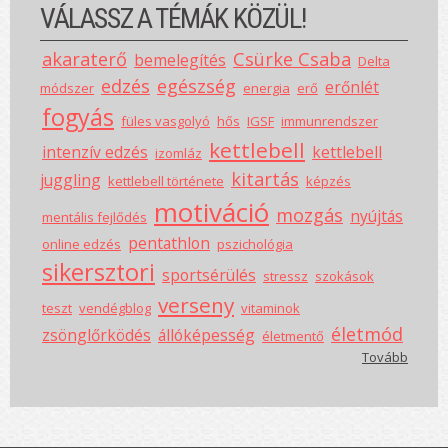
VÁLASSZ A TÉMÁK KÖZÜL!
akaraterő
Csürke Csaba
bemelegítés
Delta
edzés
egészség
erőnlét
módszer
energia
erő
fogyás
füles vasgolyó
hős
IGSF
immunrendszer
kettlebell
intenzív edzés
kettlebell
izomláz
kitartás
juggling
kettlebell története
képzés
motiváció
mozgás
nyújtás
mentális fejlődés
pentathlon
online edzés
pszichológia
sikersztori
sportsérülés
stressz
szokások
verseny
teszt
vendégblog
vitaminok
életmód
zsönglőrködés
állóképesség
életmentő
Tovább