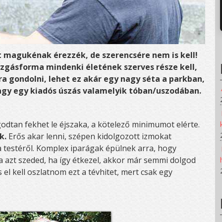
t magukénak érezzék, de szerencsére nem is kell!
gásforma mindenki életének szerves része kell,
a gondolni, lehet ez akár egy nagy séta a parkban,
 vagy egy kiadós úszás valamelyik tóban/uszodában.
godtan fekhet le éjszaka, a kötelező minimumot elérte.
k.
Erős akar lenni, szépen kidolgozott izmokat
 a testéről. Komplex iparágak épülnek arra, hogy
a azt szeded, ha így étkezel, akkor már semmi dolgod
 el kell oszlatnom ezt a tévhitet, mert csak egy