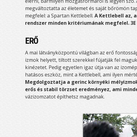
elérni, bármilyen mozgásformáról is legyen szó.
megváltoztatta az életemet és saját bőrömön tap
megfelel: a Spartan Kettlebell.
A Kettlebell az, 
rendszer minden kritériumának megfelel. 3E 
ERŐ
A mai látványközpontú világban az erő fontossága
izmok helyett, tiltott szerekkel fújatják fel maguk
kinézetet. Pedig egyetlen igaz útja van az izomé
hatásos eszköz, mint a Kettlebell, ami ilyen mért
Megdolgoztatja a gerinc környéki mélyizmoka
erős és stabil törzset eredményez, ami minde
vázizomzatot építhetsz magadnak.