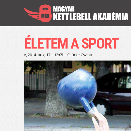
ÉLETEM A SPORT
v, 2014. aug. 17. - 12:05 --
Csürke Csaba