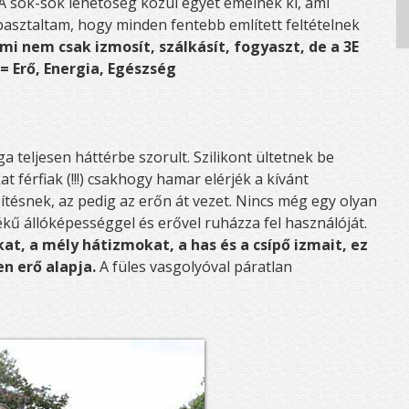
 A sok-sok lehetőség közül egyet emelnék ki, ami
asztaltam, hogy minden fentebb említett feltételnek
ami nem csak izmosít, szálkásít, fogyaszt, de a 3E
= Erő, Energia, Egészség
 teljesen háttérbe szorult. Szilikont ültetnek be
at férfiak (!!!) csakhogy hamar elérjék a kívánt
pítésnek, az pedig az erőn át vezet. Nincs még egy olyan
ékű állóképességgel és erővel ruházza fel használóját.
t, a mély hátizmokat, a has és a csípő izmait, ez
n erő alapja.
A füles vasgolyóval páratlan