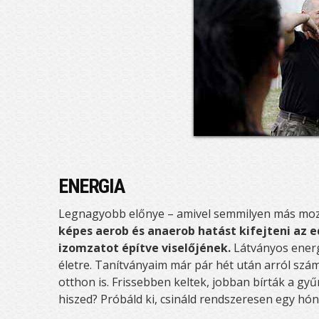
ENERGIA
Legnagyobb előnye – amivel semmilyen más mo
képes aerob és anaerob hatást kifejteni az 
izomzatot építve viselőjének.
Látványos energ
életre. Tanítványaim már pár hét után arról szám
otthon is. Frissebben keltek, jobban bírták a gy
hiszed? Próbáld ki, csináld rendszeresen egy hón