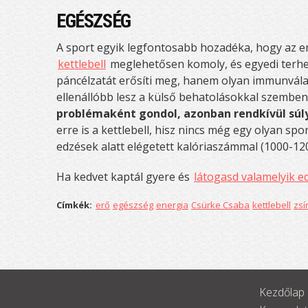
EGÉSZSÉG
A sport egyik legfontosabb hozadéka, hogy az e
kettlebell
meglehetősen komoly, és egyedi terhel
páncélzatát erősíti meg, hanem olyan immunválasz
ellenállóbb lesz a külső behatolásokkal szemben
problémaként gondol, azonban rendkívül súly
erre is a kettlebell, hisz nincs még egy olyan sp
edzések alatt elégetett kalóriaszámmal (1000-12
Ha kedvet kaptál gyere és
látogasd valamelyik 
Címkék:
erő
egészség
energia
Csürke Csaba
kettlebell
zsí
Kezdőlap