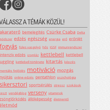
VÁLASSZ A TÉMÁK KÖZÜL!
akaraterő
Csürke Csaba
bemelegítés
Delta
edzés
egészség
erőnlét
módszer
energia
erő
fogyás
füles vasgolyó
hős
IGSF
immunrendszer
kettlebell
intenzív edzés
kettlebell
izomláz
kitartás
juggling
kettlebell története
képzés
motiváció
mozgás
mentális fejlődés
nyújtás
pentathlon
online edzés
pszichológia
sikersztori
sportsérülés
stressz
szokások
verseny
teszt
vendégblog
vitaminok
zsönglőrködés
állóképesség
életmentő
életmód