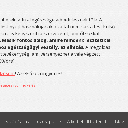
mberek sokkal egészségesebbek lesznek tőle. A
ést nyújt használójának, ezáltal nemcsak a test külső
ra is kényszeríti a szervezetet, amitől sokkal
.
Másik fontos dolog, amire mindenki esztétikai
os egészségügyi veszély, az elhízás.
A megoldás
orttevékenység, ami versenyezhet a vele végzett
00/óra).
edzésem
! Az első óra ingyenes!
régetés
izomnövelés
edzők / árak
Edzéstípusok
A kettlebell története
Blog