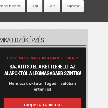
ttlebell története
Blog
GYIK
Kapcsolat
MKA EDZŐKÉPZÉS
EDZŐ VAGY, VAGY KI AKARSZ TŰNNI?
SAJÁTÍTSD EL A KETTLEBELLT AZ
ALAPOKTÓL A LEGMAGASABB SZINTIG!
Nem csak oktatni fogod – valóban
érteni is!
TUDJ MEG TÖBBET!›››