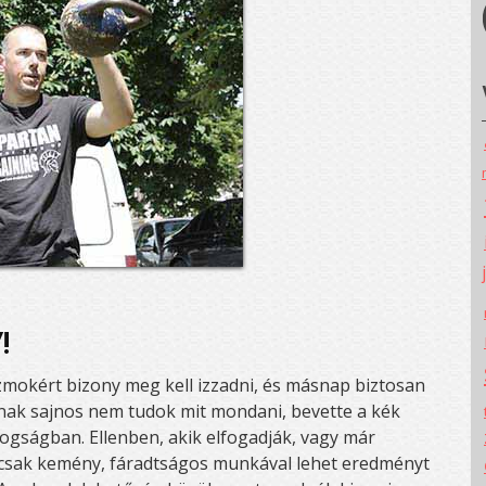
!
 izmokért bizony meg kell izzadni, és másnap biztosan
annak sajnos nem tudok mit mondani, bevette a kék
dogságban. Ellenben, akik elfogadják, vagy már
y csak kemény, fáradtságos munkával lehet eredményt