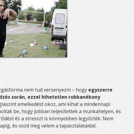
zgásforma nem tud versenyezni – hogy
egyszerre
edzés során, ezzel hihetetlen robbanékony
iaszint emelkedést okoz, ami kihat a mindennapi
oltak be, hogy jobban teljesítettek a munkahelyen, és
űrődést és a stresszt is könnyebben legyőzték. Nem
apig, és oszd meg velem a tapasztalataidat.