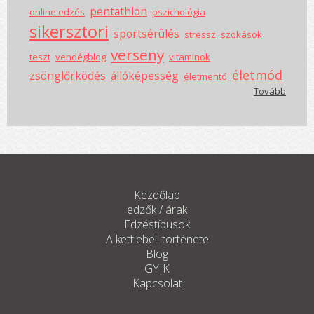
pentathlon
online edzés
pszichológia
sikersztori
sportsérülés
stressz
szokások
verseny
teszt
vendégblog
vitaminok
életmód
zsönglőrködés
állóképesség
életmentő
Tovább
Kezdőlap
edzők / árak
Edzéstípusok
A kettlebell története
Blog
GYIK
Kapcsolat