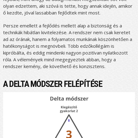
olyan edzettem, aki szóvá is tette, hogy annak idején, amikor
ő kezdte, jóval lassabban fejlődtek mint most.
Persze emellett a fejlődés mellett alap a biztonság és a
technikák hibátlan kivitelezése. A rendszer nem csak keretet
ad az órának, hanem a folyamatos munkának köszönhetően a
hatékonyságot is megnövbeli. Több edzőkollégám is
kipróbálta, és eddig mindenki nagyon pozitívan nyilatkozott
róla. A vélemények mind megegyeztek abban, hogy a
rendszer kemény, de követhető és konzisztens.
A DELTA MÓDSZER FELÉPÍTÉSE