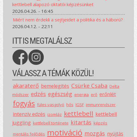
kettlebell alapozó oktatói képzésünket
2026.04.26. - 16:45
Miért nem érdekli a sejtjeidet a politika és a háború?
2026.04.12. - 22:11
ITT IS MEGTALÁLSZ
VÁLASSZ A TÉMÁK KÖZÜL!
akaraterő
Csürke Csaba
bemelegítés
Delta
edzés
egészség
erőnlét
módszer
energia
erő
fogyás
füles vasgolyó
hős
IGSF
immunrendszer
kettlebell
intenzív edzés
kettlebell
izomláz
kitartás
juggling
kettlebell története
képzés
motiváció
mozgás
nyújtás
mentális fejlődés