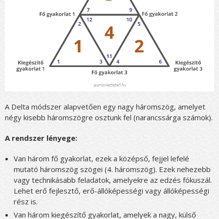
A Delta módszer alapvetően egy nagy háromszög, amelyet
négy kisebb háromszögre osztunk fel (narancssárga számok).
A rendszer lényege:
Van három fő gyakorlat, ezek a középső, fejjel lefelé
mutató háromszög szögei (4. háromszög). Ezek nehezebb
vagy technikásabb feladatok, amelyekre az edzés fókuszál.
Lehet erő fejlesztő, erő-állóképességi vagy állóképességi
rész is.
Van három kiegészítő gyakorlat, amelyek a nagy, külső