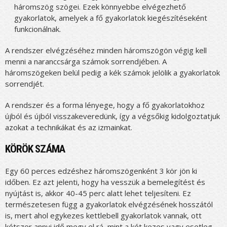
háromszög szögei. Ezek könnyebbe elvégezhető
gyakorlatok, amelyek a fő gyakorlatok kiegészítéseként
funkcionálnak.
A rendszer elvégzéséhez minden háromszögön végig kell
menni a naranccsárga számok sorrendjében. A
háromszögeken belül pedig a kék számok jelölik a gyakorlatok
sorrendjét.
A rendszer és a forma lényege, hogy a fő gyakorlatokhoz
újból és újból visszakeveredünk, így a végsőkig kidolgoztatjuk
azokat a technikákat és az izmainkat.
KÖRÖK SZÁMA
Egy 60 perces edzéshez háromszögenként 3 kör jön ki
időben. Ez azt jelenti, hogy ha vesszük a bemelegítést és
nyújtást is, akkor 40-45 perc alatt lehet teljesíteni. Ez
természetesen függ a gyakorlatok elvégzésének hosszától
is, mert ahol egykezes kettlebell gyakorlatok vannak, ott
kétszer annyi idő megy el rá, mint a két kezes vagy esetleg