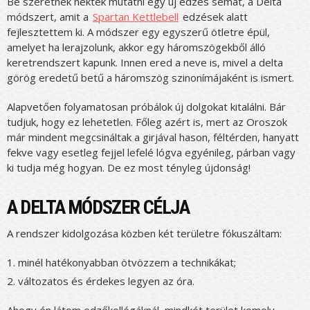
Be szeretnék nektek mutatni egy új edzés sémát, a Delta
módszert, amit a
Spartan Kettlebell
edzések alatt
fejlesztettem ki. A módszer egy egyszerű ötletre épül,
amelyet ha lerajzolunk, akkor egy háromszögekből álló
keretrendszert kapunk. Innen ered a neve is, mivel a delta
görög eredetű betű a háromszög szinonímájaként is ismert.
Alapvetően folyamatosan próbálok új dolgokat kitalálni. Bár
tudjuk, hogy ez lehetetlen. Főleg azért is, mert az Oroszok
már mindent megcsináltak a girjával hason, féltérden, hanyatt
fekve vagy esetleg fejjel lefelé lógva egyénileg, párban vagy
ki tudja még hogyan. De ez most tényleg újdonság!
A DELTA MÓDSZER CÉLJA
A rendszer kidolgozása közben két területre fókuszáltam:
minél hatékonyabban ötvözzem a technikákat;
változatos és érdekes legyen az óra.
Ahogy én látom edzőkollégáknál, mindkét terület komoly