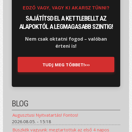
EDZŐ VAGY, VAGY KI AKARSZ TŰNNI?
SAJÁTÍTSD EL A KETTLEBELLT AZ
ALAPOKTÓL A LEGMAGASABB SZINTIG!
Nem csak oktatni fogod – valóban
érteni is!
TUDJ MEG TÖBBET!›››
BLOG
Augusztusi Nyitvatartás! Fontos!
2026.08.05. - 15:18
Büszkék vagyunk: megtartottuk az első 4 napos