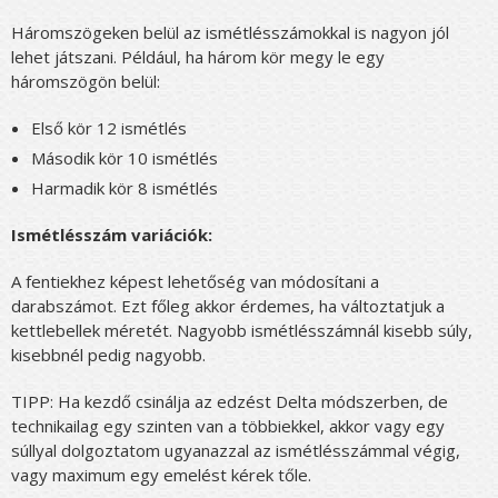
Háromszögeken belül az ismétlésszámokkal is nagyon jól
lehet játszani. Például, ha három kör megy le egy
háromszögön belül:
Első kör 12 ismétlés
Második kör 10 ismétlés
Harmadik kör 8 ismétlés
Ismétlésszám variációk:
A fentiekhez képest lehetőség van módosítani a
darabszámot. Ezt főleg akkor érdemes, ha változtatjuk a
kettlebellek méretét. Nagyobb ismétlésszámnál kisebb súly,
kisebbnél pedig nagyobb.
TIPP: Ha kezdő csinálja az edzést Delta módszerben, de
technikailag egy szinten van a többiekkel, akkor vagy egy
súllyal dolgoztatom ugyanazzal az ismétlésszámmal végig,
vagy maximum egy emelést kérek tőle.