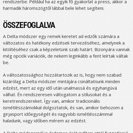
rendszerbe. Például ha az egyik fő gyakorlat a press, akkor a
harmadik háromszögtől lábbal bele lehet segíteni.
ÖSSZEFOGLALVA
A Delta módszer egy remek keretet ad edzők számára a
változatos és hatékony edzések tervezéséhez, amelynek a
kitöltéséhez csak a képzeletünk szab határt. Bizonyára vannak
még opciók variációk, de nekem leginkább a fent leírtak váltak
be.
A változatossághoz hozzátartozik az is, hogy nem szabad
kizárólag a Delta módszer mintájára csináltatnunk minden
edzést, mert az egy idő után unalmassá és egyhangúvá
válhat. Én rendszeresen váltogatom a stílusokat és a
keretrendszereket. Így van, amikor tradicionális
ismétlésszámokkal dolgoztatok, és van, amikor behozom a
girjasport időegységét és nagyobb ismétlésszámmal
haladunk, vagy időben mérem az edzést.
A Delta módszernél is érdemes órát indítani attól függetlenül,