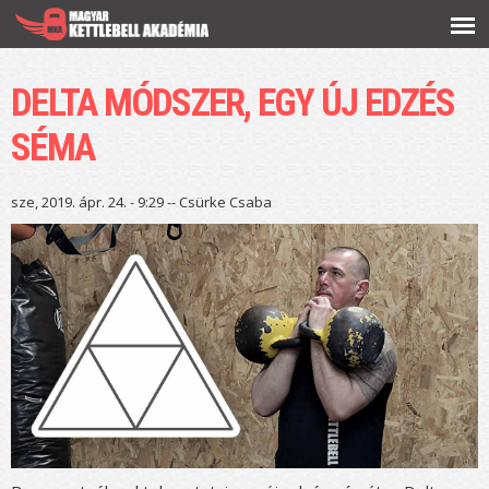
Ugrás a
tartalomra
DELTA MÓDSZER, EGY ÚJ EDZÉS
SÉMA
sze, 2019. ápr. 24. - 9:29 --
Csürke Csaba