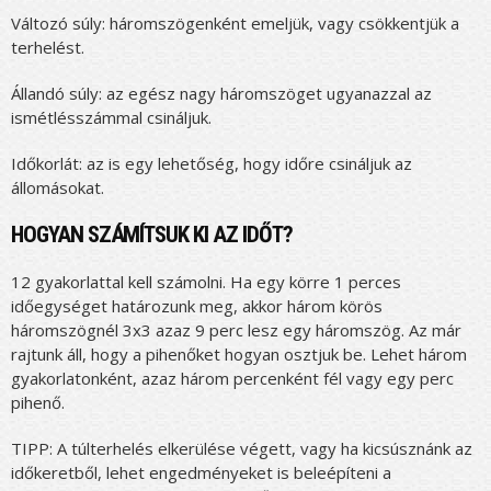
Változó súly: háromszögenként emeljük, vagy csökkentjük a
terhelést.
Állandó súly: az egész nagy háromszöget ugyanazzal az
ismétlésszámmal csináljuk.
Időkorlát: az is egy lehetőség, hogy időre csináljuk az
állomásokat.
HOGYAN SZÁMÍTSUK KI AZ IDŐT?
12 gyakorlattal kell számolni. Ha egy körre 1 perces
időegységet határozunk meg, akkor három körös
háromszögnél 3x3 azaz 9 perc lesz egy háromszög. Az már
rajtunk áll, hogy a pihenőket hogyan osztjuk be. Lehet három
gyakorlatonként, azaz három percenként fél vagy egy perc
pihenő.
TIPP: A túlterhelés elkerülése végett, vagy ha kicsúsznánk az
időkeretből, lehet engedményeket is beleépíteni a