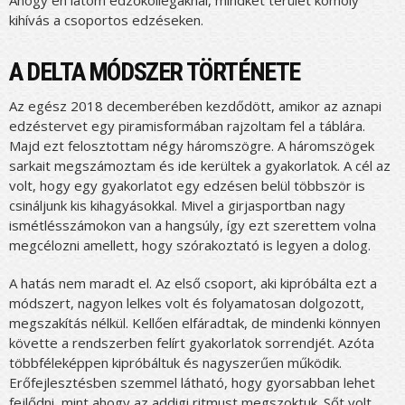
kihívás a csoportos edzéseken.
A DELTA MÓDSZER TÖRTÉNETE
Az egész 2018 decemberében kezdődött, amikor az aznapi
edzéstervet egy piramisformában rajzoltam fel a táblára.
Majd ezt felosztottam négy háromszögre. A háromszögek
sarkait megszámoztam és ide kerültek a gyakorlatok. A cél az
volt, hogy egy gyakorlatot egy edzésen belül többször is
csináljunk kis kihagyásokkal. Mivel a girjasportban nagy
ismétlésszámokon van a hangsúly, így ezt szerettem volna
megcélozni amellett, hogy szórakoztató is legyen a dolog.
A hatás nem maradt el. Az első csoport, aki kipróbálta ezt a
módszert, nagyon lelkes volt és folyamatosan dolgozott,
megszakítás nélkül. Kellően elfáradtak, de mindenki könnyen
követte a rendszerben felírt gyakorlatok sorrendjét. Azóta
többféleképpen kipróbáltuk és nagyszerűen működik.
Erőfejlesztésben szemmel látható, hogy gyorsabban lehet
fejlődni, mint ahogy az addigi ritmust megszoktuk. Sőt volt