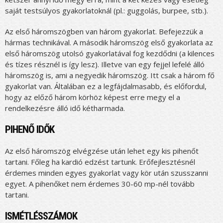
saját testsúlyos gyakorlatoknál (pl.: guggolás, burpee, stb.).
Az első háromszögben van három gyakorlat. Befejezzük a
hármas technikával. A második háromszög első gyakorlata az
első háromszög utolsó gyakorlatával fog kezdődni (a kilences
és tízes résznél is így lesz). Illetve van egy fejjel lefelé álló
háromszög is, ami a negyedik háromszög. Itt csak a három fő
gyakorlat van. Általában ez a legfájdalmasabb, és előfordul,
hogy az előző három körhöz képest erre megy el a
rendelkezésre álló idő kétharmada.
PIHENŐ IDŐK
Az első háromszög elvégzése után lehet egy kis pihenőt
tartani. Főleg ha kardió edzést tartunk. Erőfejlesztésnél
érdemes minden egyes gyakorlat vagy kör után szusszanni
egyet. A pihenőket nem érdemes 30-60 mp-nél tovább
tartani.
ISMÉTLÉSSZÁMOK